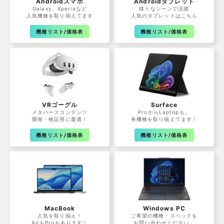
Androidスマホ
Androidタブレット
Galaxy、Xperiaなど
様々なシーンで活躍
人気機種を取り揃えてます
人気のタブレットはこちら
機種リスト/価格表
機種リスト/価格表
VRゴーグル
Surface
メタバースコンテンツ
ProからLaptopも。
開発・検証用に最適！
各機種を取り揃えてます！
機種リスト/価格表
機種リスト/価格表
MacBook
Windows PC
人気を取り揃え！
ご希望の機種・スペックを
AirもProもあります！
お問い合わせください。