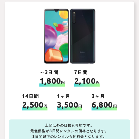
～3日間
7日間
1,800
2,100
円
円
14日間
1ヶ月
3ヶ月
2,500
3,500
6,800
円
円
円
上記以外の日数も可能です。
最低価格が3日間レンタルの価格となります。
3日間以下のレンタルも同料金となります。