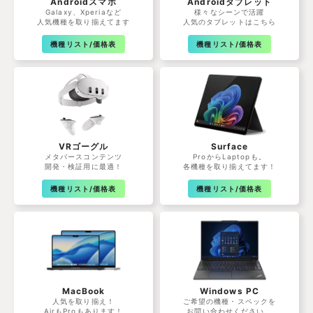
Androidスマホ
Androidタブレット
Galaxy、Xperiaなど
様々なシーンで活躍
人気機種を取り揃えてます
人気のタブレットはこちら
機種リスト/価格表
機種リスト/価格表
VRゴーグル
Surface
メタバースコンテンツ
ProからLaptopも。
開発・検証用に最適！
各機種を取り揃えてます！
機種リスト/価格表
機種リスト/価格表
MacBook
Windows PC
人気を取り揃え！
ご希望の機種・スペックを
AirもProもあります！
お問い合わせください。