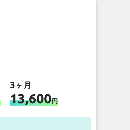
3ヶ月
13,600
円
円