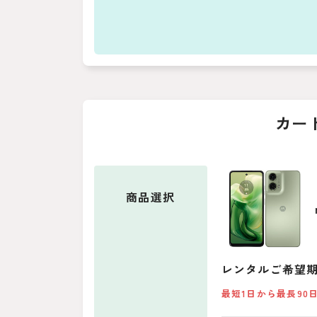
カー
商品
選択
レンタルご希望
最短1日から最長90