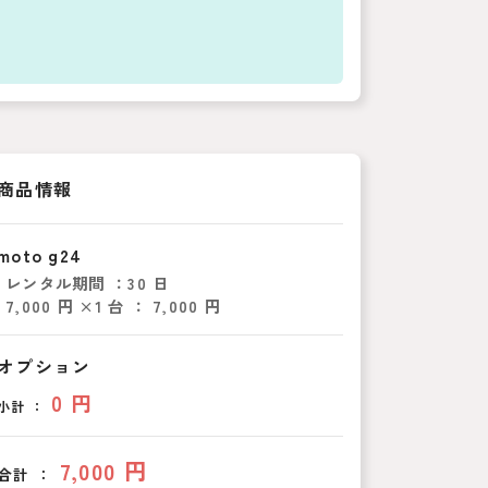
商品情報
moto g24
レンタル期間 ：
30 日
7,000 円 ×1 台 ： 7,000 円
オプション
0 円
小計 ：
7,000 円
合計 ：