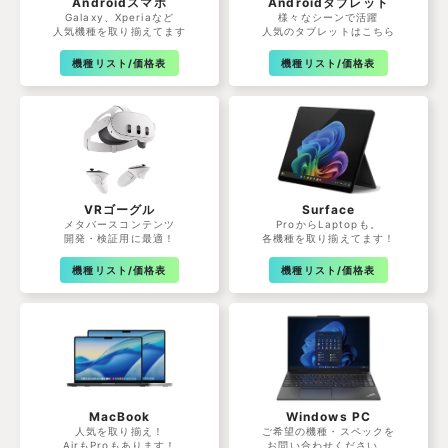
Androidスマホ
Androidタブレット
Galaxy、Xperiaなど
様々なシーンで活躍
人気機種を取り揃えてます
人気のタブレットはこちら
機種リスト/価格表
機種リスト/価格表
VRゴーグル
Surface
メタバースコンテンツ
ProからLaptopも。
開発・検証用に最適！
各機種を取り揃えてます！
機種リスト/価格表
機種リスト/価格表
MacBook
Windows PC
人気を取り揃え！
ご希望の機種・スペックを
AirもProもあります！
お問い合わせください。