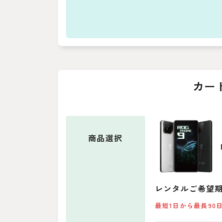
カー
商品
選択
レンタルご希望
最短1日から最長90