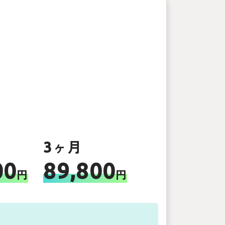
3ヶ月
00
89,800
円
円